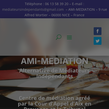
Téléphone : 06 13 58 39 20 – E-mail :
mediateursindependants@gmail.com
– AMI-MEDIATION – 9 rue
Alfred Mortier – 06000 NICE – France
AMI-MEDIATION
Alternative de Médiateurs
Indépendants
Centre de médiation agréé
par la Cour d’Appel d’Aix en
Provence et le Tribunal