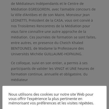
de Médiateurs Indépendants et le Centre de
Médiation EGREGOREIN, avec l’aimable concours de
la Ville d’Antibes et de son Maire, Monsieur Jean
LEONETTI, Président de la CASA, vous ont convié à
nos Troisièmes Rencontres de la Médiation pour
vous faire connaître une autre approche de la
médiation. Ces journées de formation se sont faites,
entre autres, en presence du Cheich Khaled
BENTOUNES, de Madame la Professeure des
Universités Michèle GUILLAUME-HOFNUNG.
Ce colloque, suivi en son entier, a permis à ses
participants de valider les VINGT et UNE heures de
formation continue, annuelle et obligatoire, du
médiateur
Nous utilisons des cookies sur notre site Web pour
vous offrir l'expérience la plus pertinente en
mémorisant vos préférences et les visites répétées.