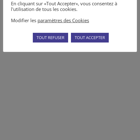
En cliquant sur «Tout Accepter», vous consentez à
l'utilisation de tous les cookies.
Les évènements d’AMI
Modifier les
paramètres des Cookies
Médiation
TOUT REFUSER
TOUT ACCEPTER