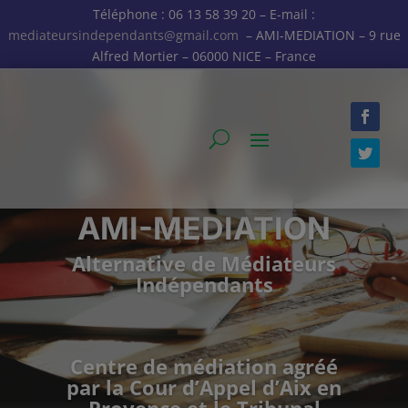
Téléphone : 06 13 58 39 20 – E-mail :
mediateursindependants@gmail.com
– AMI-MEDIATION – 9 rue
Alfred Mortier – 06000 NICE – France
AMI-MEDIATION
Alternative de Médiateurs
Indépendants
Centre de médiation agréé
par la Cour d’Appel d’Aix en
Provence et le Tribunal