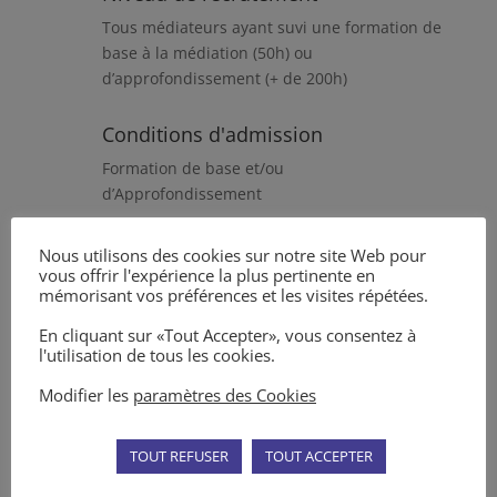
Tous médiateurs ayant suvi une formation de
base à la médiation (50h) ou
d’approfondissement (+ de 200h)
Conditions d'admission
Formation de base et/ou
d’Approfondissement
Durée de la formation
Nous utilisons des cookies sur notre site Web pour
vous offrir l'expérience la plus pertinente en
20 heures
mémorisant vos préférences et les visites répétées.
En cliquant sur «Tout Accepter», vous consentez à
Lieux de formation
l'utilisation de tous les cookies.
En distanciel (ZOOM)
Modifier les
paramètres des Cookies
TOUT REFUSER
TOUT ACCEPTER
Modalités