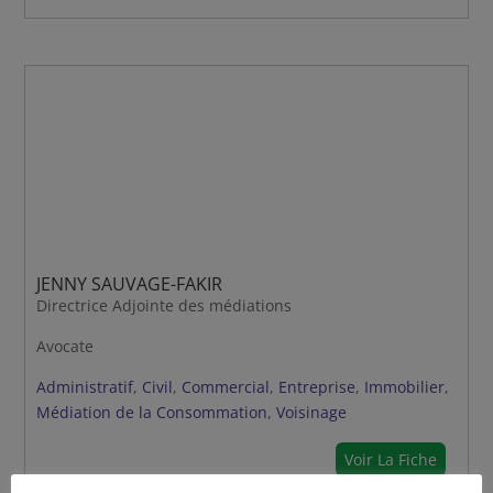
JENNY SAUVAGE-FAKIR
Directrice Adjointe des médiations
Avocate
Administratif
,
Civil
,
Commercial
,
Entreprise
,
Immobilier
,
Médiation de la Consommation
,
Voisinage
Voir La Fiche