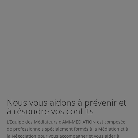
Par le site Internet :
cliquez ici
Par téléphone :
+33 (0)6 13 58 39 20
Par mail :
mediateursindependants@gmail.com​
Par courrier : AMI MEDIATION 9 rue
Alfred Mortier 06000 NICE
Nous vous aidons à prévenir et
à résoudre vos conflits
L’Equipe des Médiateurs d’AMI-MEDIATION est composée
de professionnels spécialement formés à la Médiation et à
la Négociation pour vous accompagner et vous aider à