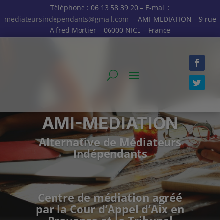
Téléphone : 06 13 58 39 20 – E-mail :
mediateursindependants@gmail.com
– AMI-MEDIATION – 9 rue
Alfred Mortier – 06000 NICE – France
AMI-MEDIATION
Alternative de Médiateurs
Indépendants
Centre de médiation agréé
par la Cour d’Appel d’Aix en
Provence et le Tribunal