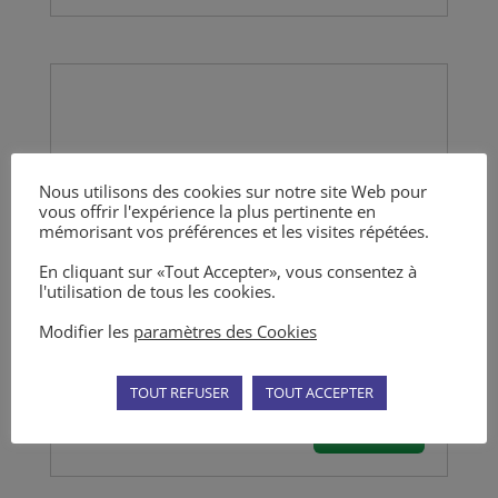
Nous utilisons des cookies sur notre site Web pour
vous offrir l'expérience la plus pertinente en
mémorisant vos préférences et les visites répétées.
En cliquant sur «Tout Accepter», vous consentez à
DANIEL LALLAÏ
l'utilisation de tous les cookies.
Directeur de la formation - Directeur financier
Modifier les
paramètres des Cookies
Inspecteur de l'Education Nationale Honoraire
Administratif
,
Scolaire
,
Voisinage
TOUT REFUSER
TOUT ACCEPTER
Voir La Fiche