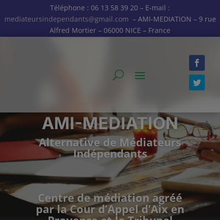
Téléphone : 06 13 58 39 20 – E-mail :
mediateursindependants@gmail.com
– AMI-MEDIATION – 9 rue
Alfred Mortier – 06000 NICE – France
AMI-MEDIATION
Alternative de Médiateurs
Indépendants
Centre de médiation agréé
par la Cour d’Appel d’Aix en
Provence et le Tribunal