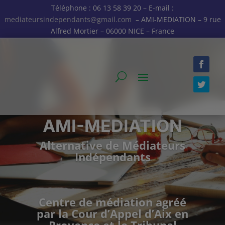
Téléphone : 06 13 58 39 20 – E-mail :
mediateursindependants@gmail.com
– AMI-MEDIATION – 9 rue
Alfred Mortier – 06000 NICE – France
AMI-MEDIATION
Alternative de Médiateurs
Indépendants
Centre de médiation agréé
par la Cour d’Appel d’Aix en
Provence et le Tribunal