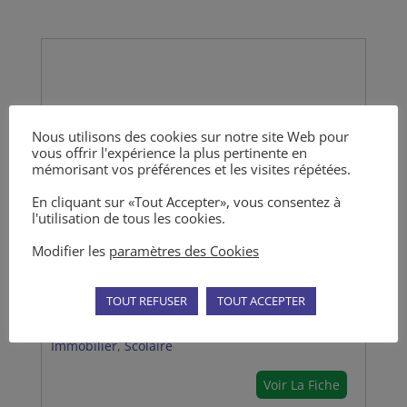
Nous utilisons des cookies sur notre site Web pour
vous offrir l'expérience la plus pertinente en
mémorisant vos préférences et les visites répétées.
En cliquant sur «Tout Accepter», vous consentez à
MARIE-LAURE SILLAC
l'utilisation de tous les cookies.
Directrice de la Communication
Modifier les
paramètres des Cookies
Chef de Projet en stratégie commerciale et
communication
TOUT REFUSER
TOUT ACCEPTER
Administratif
,
Civil
,
Commercial
,
Entreprise
,
Immobilier
,
Scolaire
Voir La Fiche