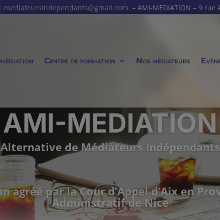
 :
mediateursindependants@gmail.com
– AMI-MEDIATION – 9 rue Al
 médiation
Centre de formation
Nos médiateurs
Evèn
AMI-MEDIATION
Alternative de Médiateurs Indépendants
n agréé par la Cour d’Appel d’Aix en Prov
Administratif de Nice