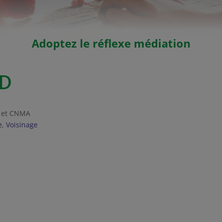
Adoptez le réflexe médiation
UD
M et CNMA
e
,
Voisinage