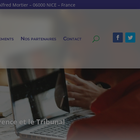
fred Mortier – 06000 NICE – France
ements
Nos partenaires
Contact
ence et le Tribunal